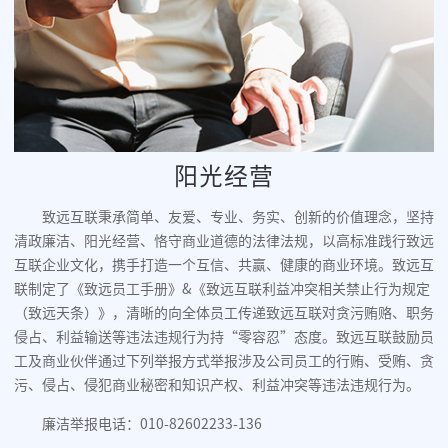
阳光经营
致远互联秉承简单、友爱、专业、务实、创新的价值理念，坚持
清政廉洁、阳光经营、恪守商业道德的法律法规，以高标准践行致远
互联企业文化，携手打造一个互信、共赢、健康的商业环境。致远互
联制定了《致远员工手册》&《致远互联利益冲突相关禁止行为规定
（致远天条）》，清晰的向全体员工传递致远互联对贪污贿赂、职务
侵占、利益输送等违法违规行为持“零容忍”态度。致远互联鼓励员
工及商业伙伴通过下列举报方式举报涉及公司员工的行贿、受贿、贪
污、侵占、侵犯商业秘密和知识产权、利益冲突等违法违规行为。
廉洁举报电话：010-82602233-136